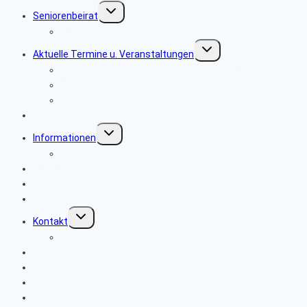
Untermenü
Seniorenbeirat
umschalten
SBR Gremien
Untermenü
Aktuelle Termine u. Veranstaltungen
umschalten
Einladung zum Herbsttreffen 2026 am 08.10.26
Busreise Mosel vom 20.09.2026 bis 25.09.2026
Reisebedingungen
Rad Aktuell
Untermenü
Informationen
umschalten
Wichtige Rufnummern
SBR INTERN
Rückblick
Links
Untermenü
Kontakt
umschalten
Kontakt Webmaster
STAMMTISCHE
Anmeldung Seniorenbeirat
Gästebuch
Newsletter