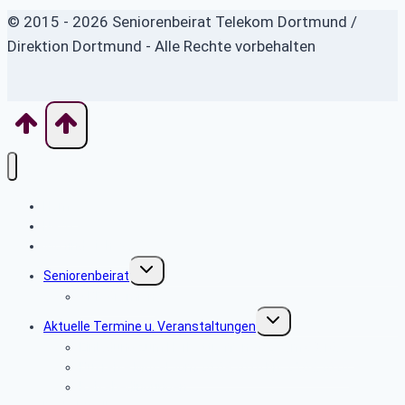
© 2015 - 2026 Seniorenbeirat Telekom Dortmund /
Direktion Dortmund - Alle Rechte vorbehalten
Home
News
Wo finde ich was?
Untermenü
Seniorenbeirat
umschalten
SBR Gremien
Untermenü
Aktuelle Termine u. Veranstaltungen
umschalten
Einladung zum Herbsttreffen 2026 am 08.10.26
Busreise Mosel vom 20.09.2026 bis 25.09.2026
Reisebedingungen